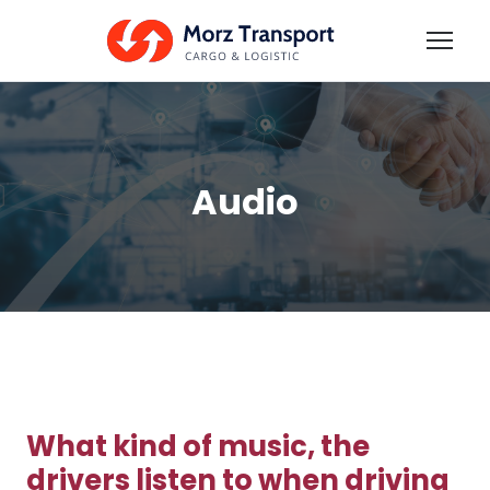
Audio
What kind of music, the
drivers listen to when driving